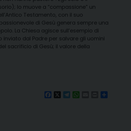
nsorio); lo muove a “compassione” un
ell’Antico Testamento, con il suo
compassionevole di Gesù genera sempre una
opolo. La Chiesa agisce sull’esempio di
 inviato dal Padre per salvare gli uomini
 sacrificio di Gesù; il valore della
Facebook
X
Telegram
WhatsApp
Email
Print
Condividi