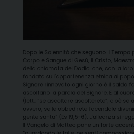
Dopo le Solennità che seguono il Tempo pas
Corpo e Sangue di Gesù, il Cristo, Maest
della chiamata dei Dodici che, con la loro 
fondato sull’appartenenza etnica al popolo
Signore rinnovato ogni giorno è il saldo 
ascoltano la parola del Signore. E al cuore
(lett.: “se ascoltare ascolterete”; cioè se
ovvero, se le obbedirete facendole divenir
gente santa” (Es 19,5-6). L’alleanza si re
Il Vangelo di Matteo pone un forte accento
“guardando le folle, ne sentì compassione