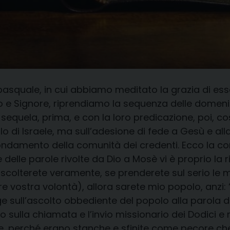
quale, in cui abbiamo meditato la grazia di essere 
ro e Signore, riprendiamo la sequenza delle domen
sequela, prima, e con la loro predicazione, poi, co
 di Israele, ma sull’adesione di fede a Gesù e alla
fondamento della comunità dei credenti. Ecco la co
 delle parole rivolte da Dio a Mosè vi è proprio la 
 ascolterete veramente, se prenderete sul serio le m
e vostra volontà), allora sarete mio popolo, anzi: 
gge sull’ascolto obbediente del popolo alla parola d
 sulla chiamata e l’invio missionario dei Dodici e
, perché erano stanche e sfinite come pecore che 