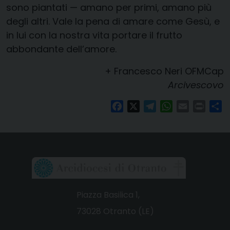
sono piantati — amano per primi, amano più
degli altri. Vale la pena di amare come Gesù, e
in lui con la nostra vita portare il frutto
abbondante dell’amore.
+ Francesco Neri OFMCap
Arcivescovo
Facebook
X
Telegram
WhatsApp
Email
Print
Co
Piazza Basilica 1,
73028 Otranto (LE)