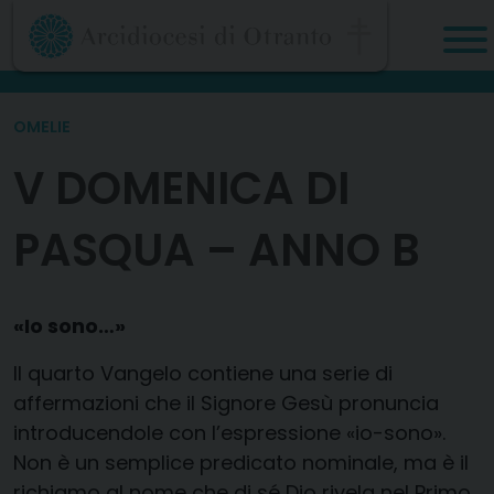
Skip
to
content
OMELIE
V DOMENICA DI
PASQUA – ANNO B
«Io sono…»
Il quarto Vangelo contiene una serie di
affermazioni che il Signore Gesù pronuncia
introducendole con l’espressione «io-sono».
Non è un semplice predicato nominale, ma è il
richiamo al nome che di sé Dio rivela nel Primo