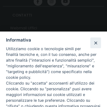
CONTATTI
Webmail Uffici
Webmail Parrocchie
Informativa
Utilizziamo cookie o tecnologie simili per
UTILITY
finalità tecniche e, con il tuo consenso, anche per
altre finalità ("interazioni e funzionalità semplici",
News
"miglioramento dell'esperienza", "misurazione" e
Altri articoli
"targeting e pubblicità") come specificato nella
cookie policy.
Notizie nazionali
Cliccando su "accetta" acconsenti all'utilizzo dei
Download
cookie. Cliccando su "personalizza" puoi avere
Amministrazione Trasparente
maggiori informazioni sui cookie utilizzati e
personalizzare le tue preferenze. Cliccando su
"rifiuta" o chiudendo questa informativa proseguirai