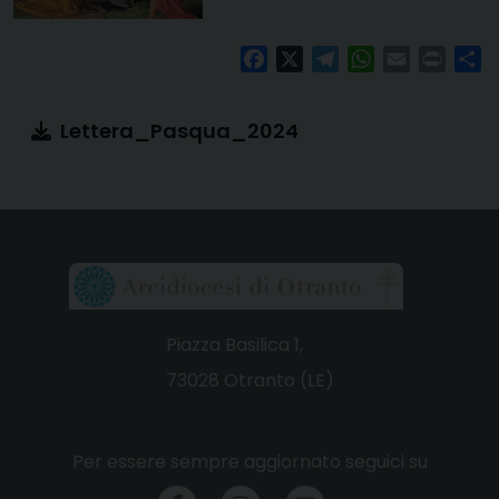
Facebook
X
Telegram
WhatsApp
Email
Print
Co
Lettera_Pasqua_2024
Piazza Basilica 1,
73028 Otranto (LE)
Per essere sempre aggiornato seguici su