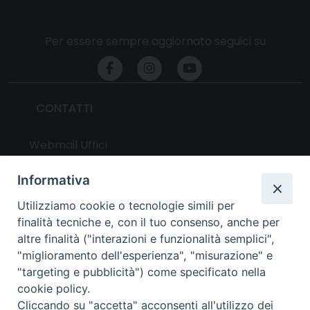
Per essere sempre aggiornato seguici su
CONTATTI
Webmail Uffici
Webmail Parrocchie
Informativa
Utilizziamo cookie o tecnologie simili per
UTILITY
finalità tecniche e, con il tuo consenso, anche per
altre finalità ("interazioni e funzionalità semplici",
News
"miglioramento dell'esperienza", "misurazione" e
Altri articoli
"targeting e pubblicità") come specificato nella
cookie policy.
Notizie nazionali
Cliccando su "accetta" acconsenti all'utilizzo dei