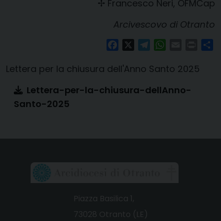
✢ Francesco Neri, OFMCap
Arcivescovo di Otranto
Facebook
X
Telegram
WhatsApp
Email
Print
Co
Lettera per la chiusura dell'Anno Santo 2025
Lettera-per-la-chiusura-dellAnno-
Santo-2025
Piazza Basilica 1,
73028 Otranto (LE)