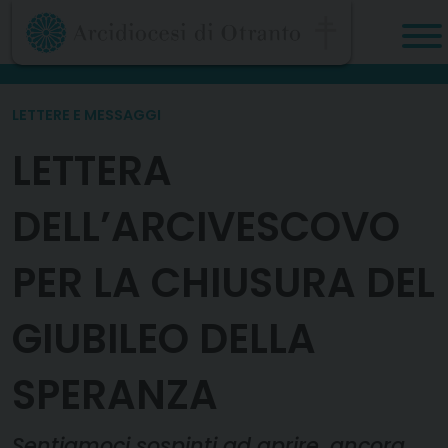
Skip
to
content
LETTERE E MESSAGGI
LETTERA
DELL’ARCIVESCOVO
PER LA CHIUSURA DEL
GIUBILEO DELLA
SPERANZA
Sentiamoci sospinti ad aprire, ancora