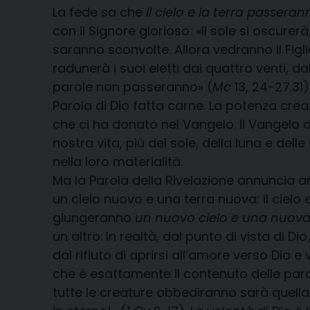
La fede sa che
il cielo e la terra passera
con il Signore glorioso: «Il sole si oscurer
saranno sconvolte. Allora vedranno il Figl
radunerà i suoi eletti dai quattro venti, da
parole non passeranno» (
Mc
13, 24-27.31)
Parola di Dio fatta carne. La potenza crea
che ci ha donato nel Vangelo. Il Vangelo d
nostra vita, più del sole, della luna e del
nella loro materialità.
Ma la Parola della Rivelazione annuncia a
un cielo nuovo e una terra nuova: il cielo 
giungeranno
un nuovo cielo e una nuova
un altro. In realtà, dal punto di vista di
dal rifiuto di aprirsi all’amore verso Di
che è esattamente il contenuto delle paro
tutte le creature obbediranno sarà quella