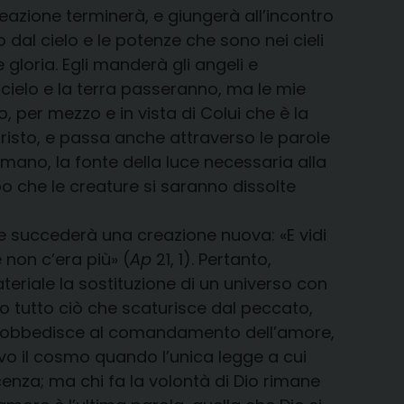
reazione terminerà, e giungerà all’incontro
o dal cielo e le potenze che sono nei cieli
gloria. Egli manderà gli angeli e
Il cielo e la terra passeranno, ma le mie
o, per mezzo e in vista di Colui che è la
Cristo, e passa anche attraverso le parole
umano, la fonte della luce necessaria alla
opo che le creature si saranno dissolte
te succederà una creazione nuova: «E vidi
 non c’era più» (
Ap
21, 1). Pertanto,
teriale la sostituzione di un universo con
io tutto ciò che scaturisce dal peccato,
 che obbedisce al comandamento dell’amore,
vo il cosmo quando l’unica legge a cui
enza; ma chi fa la volontà di Dio rimane