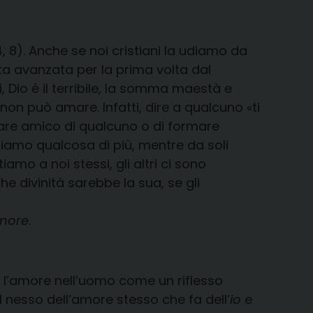
 8). Anche se noi cristiani la udiamo da
ta avanzata per la prima volta dal
, Dio è il terribile, la somma maestà e
non può amare. Infatti, dire a qualcuno «ti
ntare amico di qualcuno o di formare
 siamo qualcosa di più, mentre da soli
o a noi stessi, gli altri ci sono
e divinità sarebbe la sua, se gli
amore
.
a l’amore nell’uomo come un riflesso
 nesso dell’amore stesso che fa dell’
io
e