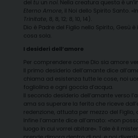
del
tu
un
noi
. Nella creatura questa è un’
Eterno Amore
, il Noi dello Spirito Santo. 
Trinitate
, 8, 8, 12; 8, 10, 14).
Dio è Padre del Figlio nello Spirito, Gesù è
cosa sola.
I desideri dell’amore
Per comprendere come Dio sia amore verso
Il primo desiderio dell’amante dice all’ama
chiama ad esistenza tutte le cose, noi uom
fogliolina e ogni goccia d’acqua.
Il secondo desiderio dell’amante verso l’a
ama sa superare la ferita che riceve dall
redenzione, attuata per mezzo del Figlio, co
Infine l’amante dice all’amato: «non posso 
luogo in cui vorrei abitare». Tale è il miste
prende dimora dentro di noi, e noi diventi