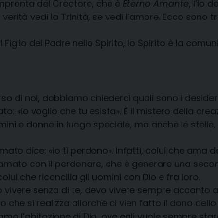
impronta del Creatore, che è
Eterno Amante
, l’Io 
«In verità vedi la Trinità, se vedi l’amore. Ecco sono 
 il Figlio del Padre nello Spirito, lo Spirito è la c
 di noi, dobbiamo chiederci quali sono i desideri
to: «io voglio che tu esista». È il mistero della cr
ini e donne in luogo speciale, ma anche le stelle, e
mato dice: «io ti perdono». Infatti, colui che ama d
’amato con il perdonare, che è generare una secon
lui che riconcilia gli uomini con Dio e fra loro.
vivere senza di te, devo vivere sempre accanto a te,
ro che si realizza allorché ci vien fatto il dono dello
amo l’abitazione di Dio, ove egli vuole sempre star