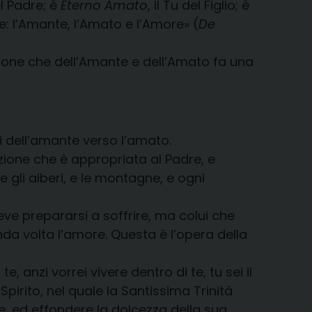
del Padre; è
Eterno Amato
, il Tu del Figlio; è
tre: l’Amante, l’Amato e l’Amore» (
De
omunione che dell’Amante e dell’Amato fa una
 dell’amante verso l’amato.
eazione che è appropriata al Padre, e
 gli alberi, e le montagne, e ogni
eve prepararsi a soffrire, ma colui che
da volta l’amore. Questa è l’opera della
 anzi vorrei vivere dentro di te, tu sei il
 Spirito, nel quale la Santissima Trinità
e, ed effondere la dolcezza della sua