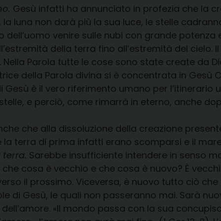
nno.
Gesù infatti ha annunciato in profezia che la c
à, la luna non darà più la sua luce, le stelle cadrann
io dell’uomo venire sulle nubi con grande potenza e 
ll’estremità della terra fino all’estremità del cielo. 
. Nella Parola tutte le cose sono state create da Di
trice della Parola divina si è concentrata in Gesù 
i Gesù è il vero riferimento umano per l’itinerario 
le stelle, e perciò, come rimarrà in eterno, anche d
nche che alla dissoluzione della creazione presen
e la terra di prima infatti erano scomparsi e il mare
 terra.
Sarebbe insufficiente intendere in senso ma
 Dio, che cosa è vecchio e che cosa è nuovo? È vecch
o e verso il prossimo. Viceversa, è nuovo tutto ciò
le di Gesù, le quali non passeranno mai. Sarà nuo
 dell’amore. «Il mondo passa con la sua concupisc