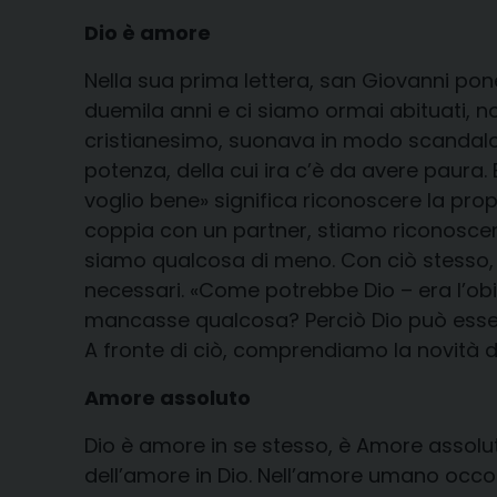
Dio è amore
Nella sua prima lettera, san Giovanni pon
duemila anni e ci siamo ormai abituati, 
cristianesimo, suonava in modo scandaloso 
potenza, della cui ira c’è da avere paura.
voglio bene» significa riconoscere la pro
coppia con un partner, stiamo riconoscendo
siamo qualcosa di meno. Con ciò stesso, d
necessari. «Come potrebbe Dio – era l’obie
mancasse qualcosa? Perciò Dio può ess
A fronte di ciò, comprendiamo la novità d
Amore assoluto
Dio è amore in se stesso, è Amore assolut
dell’amore in Dio. Nell’amore umano occor