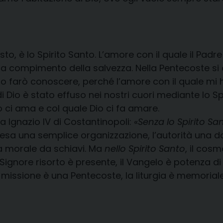
sto, è lo Spirito Santo. L’amore con il quale il Padre a
o a compimento della salvezza. Nella Pentecoste si
o farò conoscere, perché l’amore con il quale mi ha
Dio è stato effuso nei nostri cuori mediante lo Sp
o ci ama e col quale Dio ci fa amare.
a Ignazio IV di Costantinopoli: «
Senza lo Spirito Sa
Chiesa una semplice organizzazione, l’autorità una
una morale da schiavi. Ma
nello Spirito Santo
, il cos
Signore risorto è presente, il Vangelo è potenza d
, la missione è una Pentecoste, la liturgia è memoria