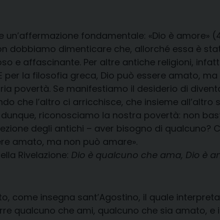
e un’affermazione fondamentale: «Dio è amore» (4,
non dobbiamo dimenticare che, allorché essa è sta
e affascinante. Per altre antiche religioni, infatti
 E per la filosofia greca, Dio può essere amato, ma 
pria povertà. Se manifestiamo il desiderio di dive
 che l’altro ci arricchisce, che insieme all’altro
unque, riconosciamo la nostra povertà: non bastiam
zione degli antichi – aver bisogno di qualcuno? Ch
ere amato, ma non può amare».
ella Rivelazione:
Dio è qualcuno che ama, Dio è 
o, come insegna sant’Agostino, il quale interpret
re qualcuno che ami, qualcuno che sia amato, e il