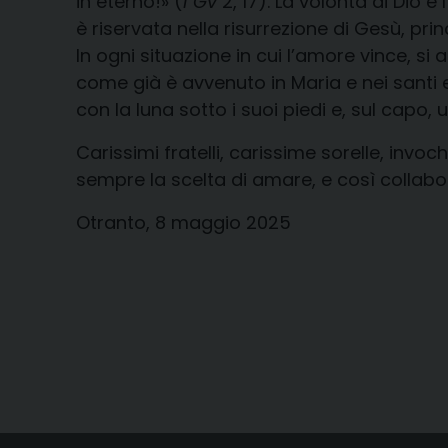
in eterno!» (
1 Gv
2, 17). La volontà di Dio 
è riservata nella risurrezione di Gesù, pr
In ogni situazione in cui l’amore vince, si
come già è avvenuto in Maria e nei santi 
con la luna sotto i suoi piedi e, sul capo, 
Carissimi fratelli, carissime sorelle, invo
sempre la scelta di amare, e così collabo
Otranto, 8 maggio 2025