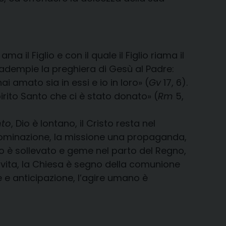
ma il Figlio e con il quale il Figlio riama il
 adempie la preghiera di Gesù al Padre:
i amato sia in essi e io in loro» (
Gv
17, 6).
irito Santo che ci è stato donato» (
Rm
5,
nto
, Dio è lontano, il Cristo resta nel
 dominazione, la missione una propaganda,
mo è sollevato e geme nel parto del Regno,
i vita, la Chiesa è segno della comunione
le e anticipazione, l’agire umano è