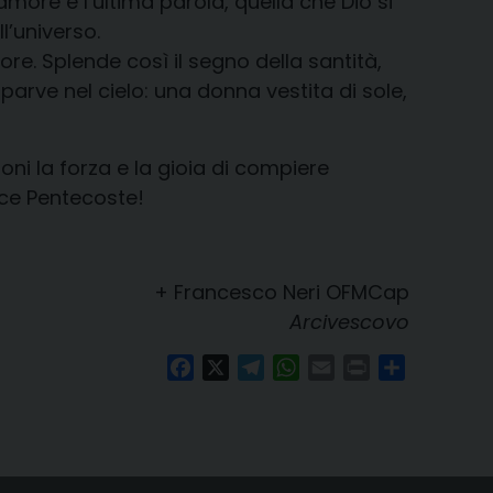
L’amore è l’ultima parola, quella che Dio si
l’universo.
ore. Splende così il segno della santità,
arve nel cielo: una donna vestita di sole,
oni la forza e la gioia di compiere
ice Pentecoste!
+ Francesco Neri OFMCap
Arcivescovo
Facebook
X
Telegram
WhatsApp
Email
Print
Condividi