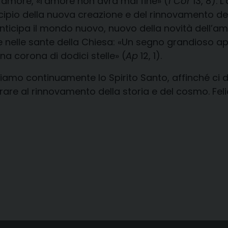
è l’amore, «l’amore non avrà mai fine» (
1 Cor
13, 8). 
incipio della nuova creazione e del rinnovamento del
 anticipa il mondo nuovo, nuovo della novità dell’am
e nelle sante della Chiesa: «Un segno grandioso app
una corona di dodici stelle» (
Ap
12, 1).
chiamo continuamente lo Spirito Santo, affinché ci d
rare al rinnovamento della storia e del cosmo. Fel