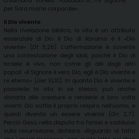
chiamarla “sorella”: «Laudato si’, mi’ Signore,
per Sora morte corporale».
Il Dio vivente
Nella rivelazione biblica, la vita è un attributo
essenziale di Dio. Il Dio di Abramo è il «Dio
vivente» (
Dt
5,26). L’affermazione è sovente
una contestazione degli idoli, poiché il Dio di
Israele è vivo, non come gli dèi degli altri
popoli: «Il Signore il vero Dio, egli è Dio vivente e
re eterno» (
Ger
10,10). In quanto Dio è vivente e
possiede la vita in se stesso, può anche
donarla alle creature e renderle a loro volta
viventi: Dio soffia il proprio respiro nell’uomo, e
questi diventa un essere vivente (
Gn
2,7).
Perciò Gesù nella disputa fra farisei e sadducei
sulla resurrezione, dichiara: «Riguardo al fatto