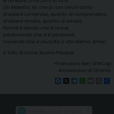
le tenebre, ch’io porti la luce.
Oh Maestro, fa’ che io non cerchi tanto
di essere compreso, quanto di comprendere;
di essere amato, quanto di amare.
Poiché è dando che si riceve,
perdonando che si è perdonati,
morendo che si risuscita a vita eterna. Amen.
A tutti, di cuore, buona Pasqua!
+Francesco Neri OFMCap
Arcivescovo di Otranto
Facebook
X
Telegram
WhatsApp
Email
Print
Co