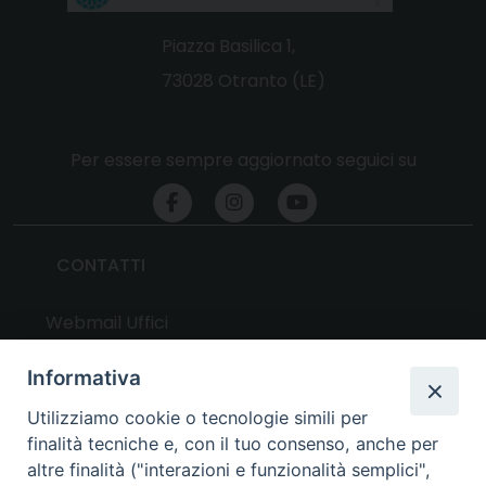
Piazza Basilica 1,
73028 Otranto (LE)
Per essere sempre aggiornato seguici su
CONTATTI
Webmail Uffici
Webmail Parrocchie
Informativa
Utilizziamo cookie o tecnologie simili per
UTILITY
finalità tecniche e, con il tuo consenso, anche per
altre finalità ("interazioni e funzionalità semplici",
News