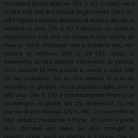
ma abbia la vita eterna» (
Gv
3, 16). In Gesù «era
la vita e la vita era la luce degli uomini (
Gv
1, 4),
ed il Signore stesso dichiara di essere «la via, la
verità e la vita» (
Gv
4, 6). E ancora: «Io sono la
risurrezione e la vita; chi crede in me, anche se
muore, vivrà; chiunque vive e crede in me, non
morirà in eterno» (
Gv
11, 25-26). Gesù ci
trasmette la vita eterna attraverso la
Parola
:
«Chi ascolta la mia parola e crede a colui che
mi ha mandato, ha la vita eterna e non va
incontro al giudizio, ma è passato dalla morte
alla vita» (
Gv
5, 24). E fondatamente Pietro può
esclamare: «Signore, da chi andremo? Tu hai
parole di vita eterna» (
Gv
6, 68). Ci trasmette la
vita ancora mediante il
Pane
: «Io sono il pane
vivo, disceso dal cielo. Se uno mangia di
questo pane vivrà in eterno e il pane che io