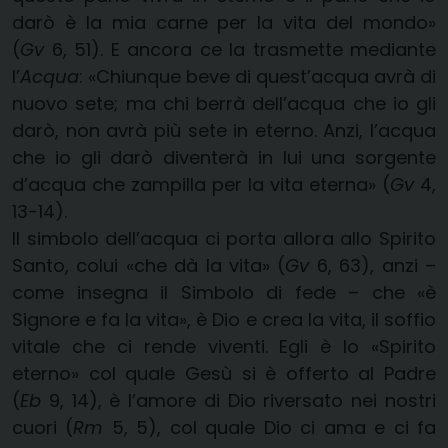
darò è la mia carne per la vita del mondo»
(
Gv
6, 51). E ancora ce la trasmette mediante
l’
Acqua
: «Chiunque beve di quest’acqua avrà di
nuovo sete; ma chi berrà dell’acqua che io gli
darò, non avrà più sete in eterno. Anzi, l’acqua
che io gli darò diventerà in lui una sorgente
d’acqua che zampilla per la vita eterna» (
Gv
4,
13-14).
Il simbolo dell’acqua ci porta allora allo Spirito
Santo, colui «che dà la vita» (
Gv
6, 63), anzi –
come insegna il Simbolo di fede – che «è
Signore e fa la vita», è Dio e crea la vita, il soffio
vitale che ci rende viventi. Egli è lo «Spirito
eterno» col quale Gesù si è offerto al Padre
(
Eb
9, 14), è l’amore di Dio riversato nei nostri
cuori (
Rm
5, 5), col quale Dio ci ama e ci fa