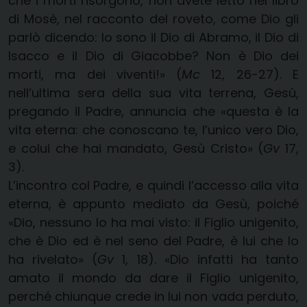
che i morti risorgono, non avete letto nel libro
di Mosè, nel racconto del roveto, come Dio gli
parlò dicendo: Io sono il Dio di Abramo, il Dio di
Isacco e il Dio di Giacobbe? Non è Dio dei
morti, ma dei viventi!» (
Mc
12, 26-27). E
nell’ultima sera della sua vita terrena, Gesù,
pregando il Padre, annuncia che «questa è la
vita eterna: che conoscano te, l’unico vero Dio,
e colui che hai mandato, Gesù Cristo» (
Gv
17,
3).
L’incontro col Padre, e quindi l’accesso alla vita
eterna, è appunto mediato da Gesù, poiché
«Dio, nessuno lo ha mai visto: il Figlio unigenito,
che è Dio ed è nel seno del Padre, è lui che lo
ha rivelato» (
Gv
1, 18). «Dio infatti ha tanto
amato il mondo da dare il Figlio unigenito,
perché chiunque crede in lui non vada perduto,