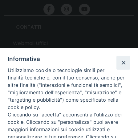
CONTATTI
Webmail Uffici
Webmail Parrocchie
Informativa
Utilizziamo cookie o tecnologie simili per
UTILITY
finalità tecniche e, con il tuo consenso, anche per
altre finalità ("interazioni e funzionalità semplici",
News
"miglioramento dell'esperienza", "misurazione" e
Altri articoli
"targeting e pubblicità") come specificato nella
cookie policy.
Notizie nazionali
Cliccando su "accetta" acconsenti all'utilizzo dei
Download
cookie. Cliccando su "personalizza" puoi avere
Amministrazione Trasparente
maggiori informazioni sui cookie utilizzati e
personalizzare le tue preferenze. Cliccando su