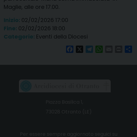
Maglie, alle ore 17.00.
Inizio:
02/02/2026 17:00
Fine:
02/02/2026 18:00
Categorie:
Eventi della Diocesi
Facebook
X
Telegram
WhatsApp
Email
Print
Co
Piazza Basilica 1,
73028 Otranto (LE)
Per essere sempre aggiornato seguici su