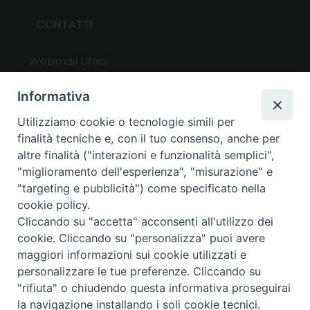
CONTATTI
Webmail Uffici
Webmail Parrocchie
Informativa
Utilizziamo cookie o tecnologie simili per
UTILITY
finalità tecniche e, con il tuo consenso, anche per
altre finalità ("interazioni e funzionalità semplici",
News
"miglioramento dell'esperienza", "misurazione" e
Altri articoli
"targeting e pubblicità") come specificato nella
cookie policy.
Notizie nazionali
Cliccando su "accetta" acconsenti all'utilizzo dei
Download
cookie. Cliccando su "personalizza" puoi avere
Amministrazione Trasparente
maggiori informazioni sui cookie utilizzati e
personalizzare le tue preferenze. Cliccando su
"rifiuta" o chiudendo questa informativa proseguirai
Privacy e cookie policy
la navigazione installando i soli cookie tecnici.