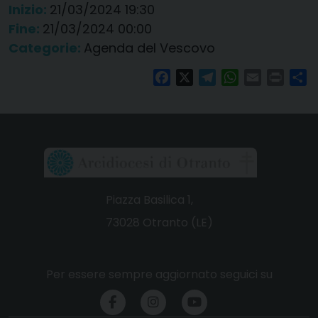
Inizio:
21/03/2024 19:30
Fine:
21/03/2024 00:00
Categorie:
Agenda del Vescovo
Facebook
X
Telegram
WhatsApp
Email
Print
Co
Piazza Basilica 1,
73028 Otranto (LE)
Per essere sempre aggiornato seguici su