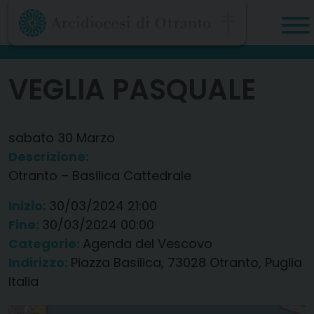
Skip
to
content
VEGLIA PASQUALE
sabato
30
Marzo
Descrizione:
Otranto – Basilica Cattedrale
Inizio:
30/03/2024 21:00
Fine:
30/03/2024 00:00
Categorie:
Agenda del Vescovo
Indirizzo:
Piazza Basilica, 73028 Otranto, Puglia
Italia
Veglia pasquale