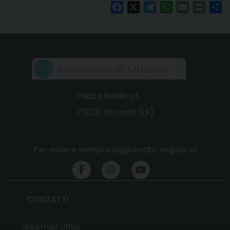
Facebook
X
Telegram
WhatsApp
Email
Print
Co
Piazza Basilica 1,
73028 Otranto (LE)
Per essere sempre aggiornato seguici su
CONTATTI
Webmail Uffici