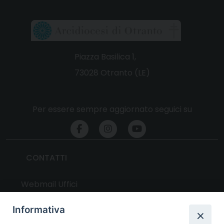
Piazza Basilica 1,
73028 Otranto (LE)
Per essere sempre aggiornato seguici su
CONTATTI
Webmail Uffici
Webmail Parrocchie
Informativa