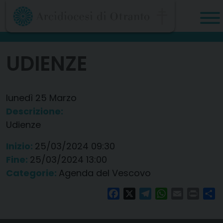
Skip
to
content
UDIENZE
lunedì
25
Marzo
Descrizione:
Udienze
Inizio:
25/03/2024 09:30
Fine:
25/03/2024 13:00
Categorie:
Agenda del Vescovo
Facebook
X
Telegram
WhatsApp
Email
Print
Co