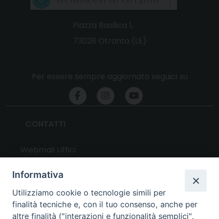
Piazza Basilica 1,
73028 Otranto (LE)
Per essere sempre aggiornato seguici su
CONTATTI
Webmail Uffici
Webmail Parrocchie
Informativa
Utilizziamo cookie o tecnologie simili per
UTILITY
finalità tecniche e, con il tuo consenso, anche per
altre finalità ("interazioni e funzionalità semplici",