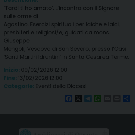
‘Tardi ti ho amato’. L’incontro con il Signore
sulle orme di
Agostino. Esercizi spirituali per laiche e laici,
presbiteri e religiosi/e, guidati da mons.
Giuseppe
Mengoli, Vescovo di San Severo, presso l’Oasi
‘Santi Martiri Idruntini’ in Santa Cesarea Terme.
Inizio:
09/02/2026 12:00
Fine:
13/02/2026 12:00
Categorie:
Eventi della Diocesi
Facebook
X
Telegram
WhatsApp
Email
Print
Co