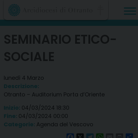
Skip
to
content
SEMINARIO ETICO-
SOCIALE
lunedì
4
Marzo
Descrizione:
Otranto – Auditorium Porta d’Oriente
Inizio:
04/03/2024 18:30
Fine:
04/03/2024 00:00
Categorie:
Agenda del Vescovo
Facebook
X
Telegram
WhatsApp
Email
Print
Co