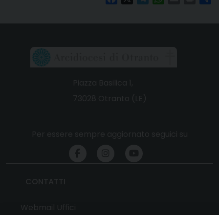
Piazza Basilica 1,
73028 Otranto (LE)
Per essere sempre aggiornato seguici su
CONTATTI
Webmail Uffici