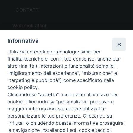
CONTATTI
Webmail Uffici
Webmail Parrocchie
Informativa
Utilizziamo cookie o tecnologie simili per
UTILITY
finalità tecniche e, con il tuo consenso, anche per
altre finalità ("interazioni e funzionalità semplici",
News
"miglioramento dell'esperienza", "misurazione" e
Altri articoli
"targeting e pubblicità") come specificato nella
cookie policy.
Notizie nazionali
Cliccando su "accetta" acconsenti all'utilizzo dei
Download
cookie. Cliccando su "personalizza" puoi avere
Amministrazione Trasparente
maggiori informazioni sui cookie utilizzati e
personalizzare le tue preferenze. Cliccando su
"rifiuta" o chiudendo questa informativa proseguirai
Privacy e cookie policy
la navigazione installando i soli cookie tecnici.