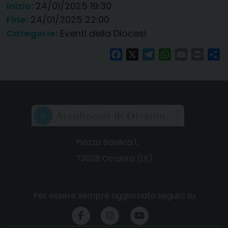
Inizio:
24/01/2025 19:30
Fine:
24/01/2025 22:00
Categorie:
Eventi della Diocesi
Facebook
X
Telegram
WhatsApp
Email
Print
Co
Piazza Basilica 1,
73028 Otranto (LE)
Per essere sempre aggiornato seguici su