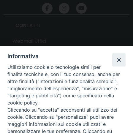
CONTATTI
Webmail Uffici
Webmail Parrocchie
Informativa
Utilizziamo cookie o tecnologie simili per
UTILITY
finalità tecniche e, con il tuo consenso, anche per
altre finalità ("interazioni e funzionalità semplici",
News
"miglioramento dell'esperienza", "misurazione" e
Altri articoli
"targeting e pubblicità") come specificato nella
cookie policy.
Notizie nazionali
Cliccando su "accetta" acconsenti all'utilizzo dei
Download
cookie. Cliccando su "personalizza" puoi avere
Amministrazione Trasparente
maggiori informazioni sui cookie utilizzati e
personalizzare le tue preferenze. Cliccando su