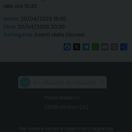
alle ore 19.30.
Inizio:
20/04/2026 19:00
Fine:
20/04/2026 20:00
Categorie:
Eventi della Diocesi
Facebook
X
Telegram
WhatsApp
Email
Print
Co
Piazza Basilica 1,
73028 Otranto (LE)
Per essere sempre aggiornato seguici su