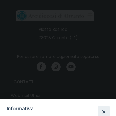
Piazza Basilica 1,
73028 Otranto (LE)
Per essere sempre aggiornato seguici su
CONTATTI
Webmail Uffici
Webmail Parrocchie
Informativa