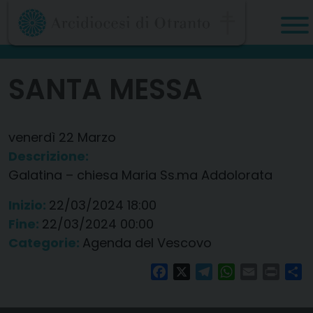
Skip
to
content
SANTA MESSA
venerdì
22
Marzo
Descrizione:
Galatina – chiesa Maria Ss.ma Addolorata
Inizio:
22/03/2024 18:00
Fine:
22/03/2024 00:00
Categorie:
Agenda del Vescovo
Facebook
X
Telegram
WhatsApp
Email
Print
Co