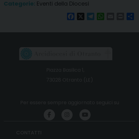
Categorie:
Eventi della Diocesi
Facebook
X
Telegram
WhatsApp
Email
Print
Co
Piazza Basilica 1,
73028 Otranto (LE)
Per essere sempre aggiornato seguici su
CONTATTI