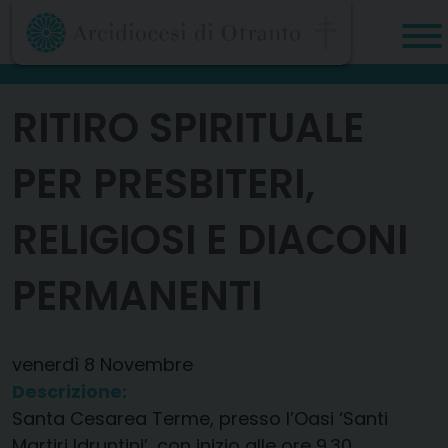
Skip
to
content
RITIRO SPIRITUALE
PER PRESBITERI,
RELIGIOSI E DIACONI
PERMANENTI
venerdì
8
Novembre
Descrizione:
Santa Cesarea Terme, presso l’Oasi ‘Santi
Martiri Idruntini’, con inizio alle ore 9.30.