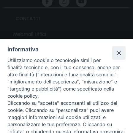
CONTATTI
Webmail Uffici
Webmail Parrocchie
Informativa
Utilizziamo cookie o tecnologie simili per
UTILITY
finalità tecniche e, con il tuo consenso, anche per
altre finalità ("interazioni e funzionalità semplici",
News
"miglioramento dell'esperienza", "misurazione" e
Altri articoli
"targeting e pubblicità") come specificato nella
cookie policy.
Notizie nazionali
Cliccando su "accetta" acconsenti all'utilizzo dei
Download
cookie. Cliccando su "personalizza" puoi avere
Amministrazione Trasparente
maggiori informazioni sui cookie utilizzati e
personalizzare le tue preferenze. Cliccando su
"rifiuta" o chiudendo questa informativa proseguirai