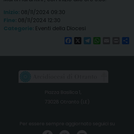
Inizio:
08/11/2024 09:30
Fine:
08/11/2024 12:30
Categorie:
Eventi della Diocesi
Facebook
X
Telegram
WhatsApp
Email
Print
Co
Piazza Basilica 1,
73028 Otranto (LE)
Per essere sempre aggiornato seguici su