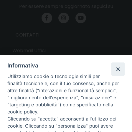
Per essere sempre aggiornato seguici su
CONTATTI
Webmail Uffici
Webmail Parrocchie
Informativa
Utilizziamo cookie o tecnologie simili per
UTILITY
finalità tecniche e, con il tuo consenso, anche per
altre finalità ("interazioni e funzionalità semplici",
News
"miglioramento dell'esperienza", "misurazione" e
Altri articoli
"targeting e pubblicità") come specificato nella
cookie policy.
Notizie nazionali
Cliccando su "accetta" acconsenti all'utilizzo dei
Download
cookie. Cliccando su "personalizza" puoi avere