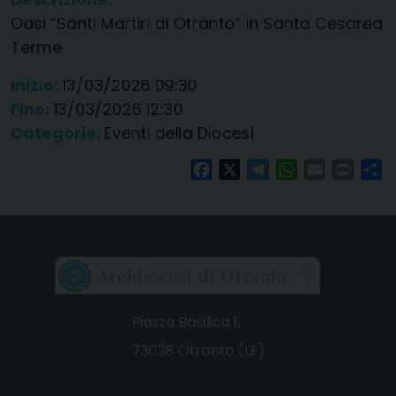
Oasi “Santi Martiri di Otranto” in Santa Cesarea
Terme
Inizio:
13/03/2026 09:30
Fine:
13/03/2026 12:30
Categorie:
Eventi della Diocesi
Facebook
X
Telegram
WhatsApp
Email
Print
Co
Piazza Basilica 1,
73028 Otranto (LE)