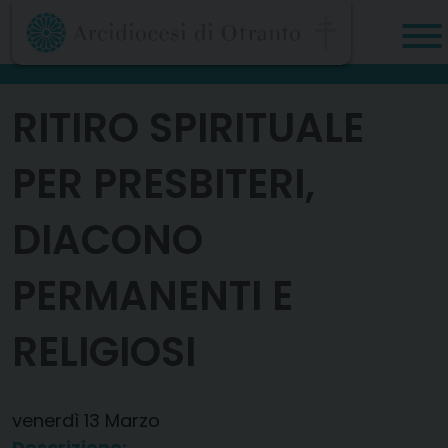
Skip
to
content
RITIRO SPIRITUALE
PER PRESBITERI,
DIACONO
PERMANENTI E
RELIGIOSI
venerdì
13
Marzo
Descrizione: