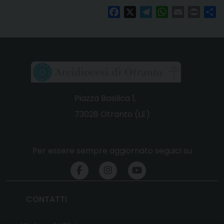
Facebook
X
Telegram
WhatsApp
Email
Print
Co
Piazza Basilica 1,
73028 Otranto (LE)
Per essere sempre aggiornato seguici su
CONTATTI