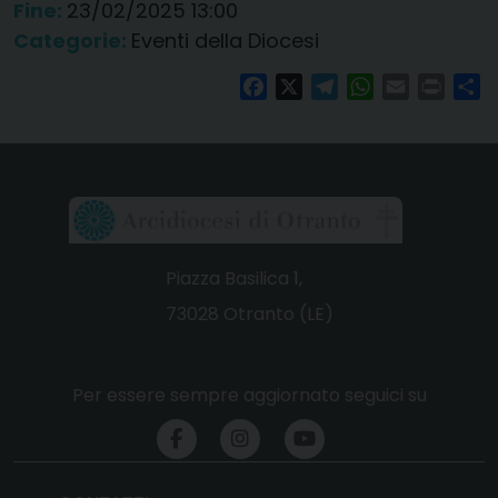
Fine:
23/02/2025 13:00
Categorie:
Eventi della Diocesi
Facebook
X
Telegram
WhatsApp
Email
Print
Co
Piazza Basilica 1,
73028 Otranto (LE)
Per essere sempre aggiornato seguici su