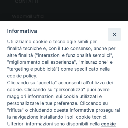
CONTATTI
Webmail Uffici
Webmail Parrocchie
Informativa
Utilizziamo cookie o tecnologie simili per
UTILITY
finalità tecniche e, con il tuo consenso, anche per
altre finalità ("interazioni e funzionalità semplici",
News
"miglioramento dell'esperienza", "misurazione" e
Altri articoli
"targeting e pubblicità") come specificato nella
cookie policy.
Notizie nazionali
Cliccando su "accetta" acconsenti all'utilizzo dei
Download
cookie. Cliccando su "personalizza" puoi avere
Amministrazione Trasparente
maggiori informazioni sui cookie utilizzati e
personalizzare le tue preferenze. Cliccando su
"rifiuta" o chiudendo questa informativa proseguirai
Privacy e cookie policy
la navigazione installando i soli cookie tecnici.
Ulteriori informazioni sono disponibili nella
cookie
Preferenze Cookie
Copyright ©
2024 - All Rights Reserved