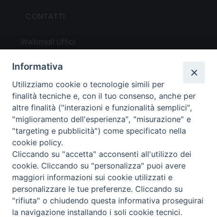
CONTATTI
Webmail Uffici
Webmail Parrocchie
Informativa
Utilizziamo cookie o tecnologie simili per
UTILITY
finalità tecniche e, con il tuo consenso, anche per
altre finalità ("interazioni e funzionalità semplici",
News
"miglioramento dell'esperienza", "misurazione" e
Altri articoli
"targeting e pubblicità") come specificato nella
cookie policy.
Notizie nazionali
Cliccando su "accetta" acconsenti all'utilizzo dei
Download
cookie. Cliccando su "personalizza" puoi avere
Amministrazione Trasparente
maggiori informazioni sui cookie utilizzati e
personalizzare le tue preferenze. Cliccando su
"rifiuta" o chiudendo questa informativa proseguirai
Privacy e cookie policy
la navigazione installando i soli cookie tecnici.