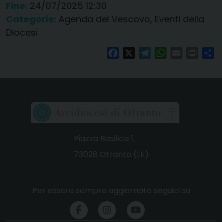
Fine:
24/07/2025 12:30
Categorie:
Agenda del Vescovo, Eventi della
Diocesi
Facebook
X
Telegram
WhatsApp
Email
Print
Co
Piazza Basilica 1,
73028 Otranto (LE)
Per essere sempre aggiornato seguici su