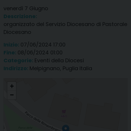
venerdì
7
Giugno
Descrizione:
organizzato del Servizio Diocesano di Pastorale
Diocesano
Inizio:
07/06/2024 17:00
Fine:
08/06/2024 01:00
Categorie:
Eventi della Diocesi
Indirizzo:
Melpignano, Puglia Italia
Pellegrinaggio notturno degli adolescenti da Melpignano al Santuario di
+
Montevergine
−