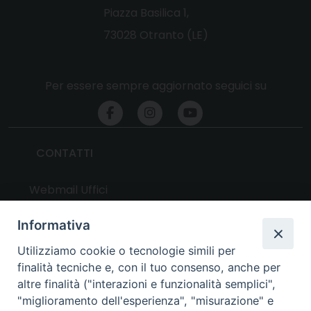
Piazza Basilica 1,
73028 Otranto (LE)
Per essere sempre aggiornato seguici su
CONTATTI
Webmail Uffici
Webmail Parrocchie
Informativa
Utilizziamo cookie o tecnologie simili per
UTILITY
finalità tecniche e, con il tuo consenso, anche per
altre finalità ("interazioni e funzionalità semplici",
News
"miglioramento dell'esperienza", "misurazione" e