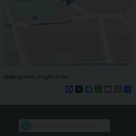
Leaflet
| Map data ©
OpenStreetMap
contributors
Melpignano, Puglia Italia
Facebook
X
Telegram
WhatsApp
Email
Print
Co