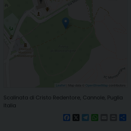
Leaflet
| Map data ©
OpenStreetMap
contributors
Scalinata di Cristo Redentore, Cannole, Puglia
Italia
Facebook
X
Telegram
WhatsApp
Email
Print
Co