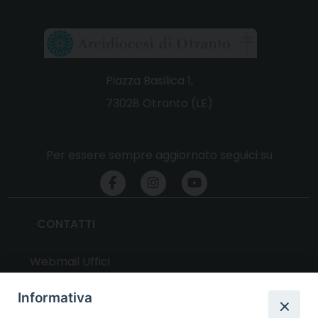
Piazza Basilica 1,
73028 Otranto (LE)
Per essere sempre aggiornato seguici su
CONTATTI
Webmail Uffici
Webmail Parrocchie
Informativa