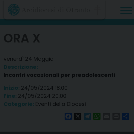
Skip
to
content
ORA X
venerdì
24
Maggio
Descrizione:
Incontri vocazionali per preadolescenti
Inizio:
24/05/2024 18:00
Fine:
24/05/2024 20:00
Categorie:
Eventi della Diocesi
Facebook
X
Telegram
WhatsApp
Email
Print
Co