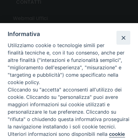
CONTATTI
Webmail Uffici
Webmail Parrocchie
Informativa
Utilizziamo cookie o tecnologie simili per
UTILITY
finalità tecniche e, con il tuo consenso, anche per
altre finalità ("interazioni e funzionalità semplici",
News
"miglioramento dell'esperienza", "misurazione" e
Altri articoli
"targeting e pubblicità") come specificato nella
cookie policy.
Notizie nazionali
Cliccando su "accetta" acconsenti all'utilizzo dei
Download
cookie. Cliccando su "personalizza" puoi avere
Amministrazione Trasparente
maggiori informazioni sui cookie utilizzati e
personalizzare le tue preferenze. Cliccando su
"rifiuta" o chiudendo questa informativa proseguirai
Privacy e cookie policy
la navigazione installando i soli cookie tecnici.
Ulteriori informazioni sono disponibili nella
cookie
Preferenze Cookie
Copyright ©
2024 - All Rights Reserved