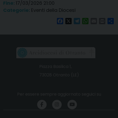
Fine:
17/03/2026 21:00
Categorie:
Eventi della Diocesi
Facebook
X
Telegram
WhatsApp
Email
Print
Co
Piazza Basilica 1,
73028 Otranto (LE)
Per essere sempre aggiornato seguici su