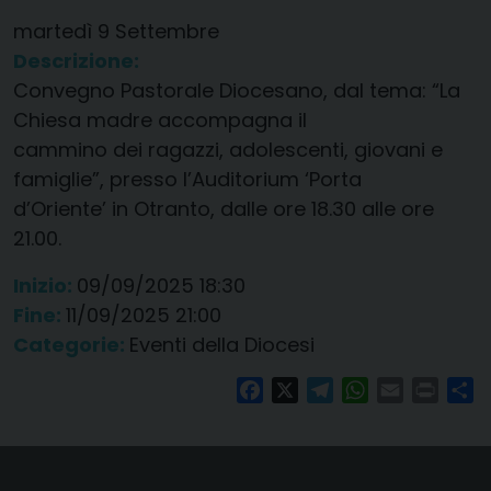
martedì
9
Settembre
Descrizione:
Convegno Pastorale Diocesano, dal tema: “La
Chiesa madre accompagna il
cammino dei ragazzi, adolescenti, giovani e
famiglie”, presso l’Auditorium ‘Porta
d’Oriente’ in Otranto, dalle ore 18.30 alle ore
21.00.
Inizio:
09/09/2025 18:30
Fine:
11/09/2025 21:00
Categorie:
Eventi della Diocesi
Facebook
X
Telegram
WhatsApp
Email
Print
Co