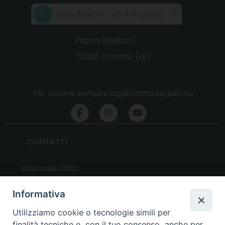
Piazza Basilica 1,
73028 Otranto (LE)
Per essere sempre aggiornato seguici su
CONTATTI
Webmail Uffici
Webmail Parrocchie
Informativa
Utilizziamo cookie o tecnologie simili per
UTILITY
finalità tecniche e, con il tuo consenso, anche per