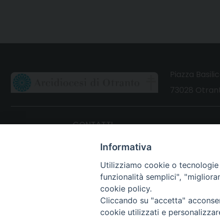
Piazza Basilic
73028 Otrant
CONTATTI
Webmail Uffici
Informativa
Webmail Parrocchie
Utilizziamo cookie o tecnologie s
funzionalità semplici", "miglior
cookie policy.
Cliccando su "accetta" acconsent
cookie utilizzati e personalizza