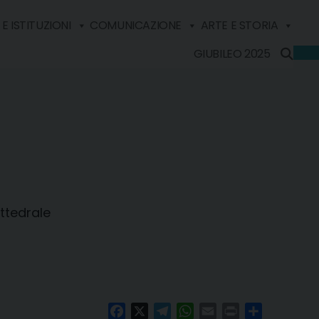
E ISTITUZIONI
COMUNICAZIONE
ARTE E STORIA
GIUBILEO 2025
ttedrale
Facebook
X
Telegram
WhatsApp
Email
Print
Condividi