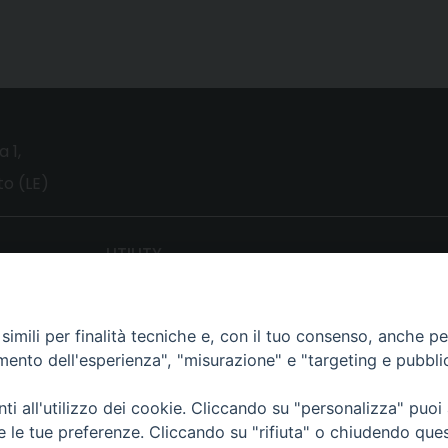
a 1,
o (LE)
UTILITY
News
Altri articoli
imili per finalità tecniche e, con il tuo consenso, anche per 
amento dell'esperienza", "misurazione" e "targeting e pubbli
Notizie nazionali
Download
i all'utilizzo dei cookie. Cliccando su "personalizza" puoi
Amministrazione Trasparente
re le tue preferenze. Cliccando su "rifiuta" o chiudendo que