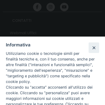
CONTATTI
Webmail Uffici
Webmail Parrocchie
Informativa
Utilizziamo cookie o tecnologie simili per
UTILITY
finalità tecniche e, con il tuo consenso, anche per
altre finalità ("interazioni e funzionalità semplici",
News
"miglioramento dell'esperienza", "misurazione" e
Altri articoli
"targeting e pubblicità") come specificato nella
cookie policy.
Notizie nazionali
Cliccando su "accetta" acconsenti all'utilizzo dei
Download
cookie. Cliccando su "personalizza" puoi avere
Amministrazione Trasparente
maggiori informazioni sui cookie utilizzati e
personalizzare le tue preferenze. Cliccando su