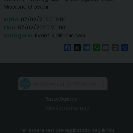
Missione Giovani
Inizio:
07/02/2025 19:00
Fine:
07/02/2025 20:00
Categorie:
Eventi della Diocesi
Facebook
X
Telegram
WhatsApp
Email
Print
Co
Piazza Basilica 1,
73028 Otranto (LE)
Per essere sempre aggiornato seguici su