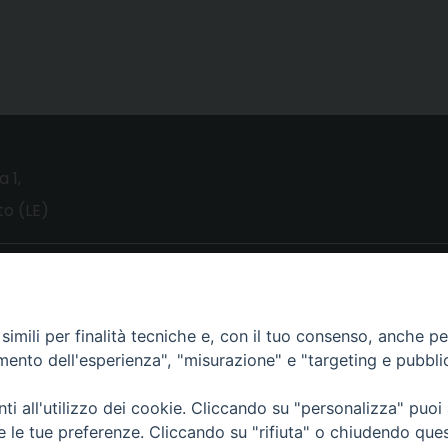
a 1,
o (LE)
UTILITY
News
imili per finalità tecniche e, con il tuo consenso, anche per 
Altri articoli
amento dell'esperienza", "misurazione" e "targeting e pubbli
Notizie nazionali
i all'utilizzo dei cookie. Cliccando su "personalizza" puoi
Download
re le tue preferenze. Cliccando su "rifiuta" o chiudendo que