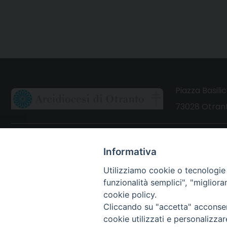
Piazza Basilic
73028 Otrant
CONTATTI
Informativa
Webmail Uffici
Utilizziamo cookie o tecnologie s
Webmail Parrocchie
funzionalità semplici", "miglior
cookie policy.
Cliccando su "accetta" acconsent
cookie utilizzati e personalizza