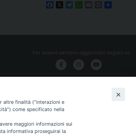
Facebook
X
Telegram
WhatsApp
Email
Print
Condividi
Per essere sempre aggiornato seguici su
Privacy e cookie policy
altre finalità ("interazioni e
cità") come specificato nella
 avere maggiori informazioni sui
sta informativa proseguirai la