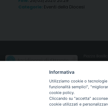
Fine:
26/03/2025 20:29
Categorie:
Eventi della Diocesi
Piazza Basilic
73028 Otrant
Informativa
CONTATTI
Utilizziamo cookie o tecnologie s
funzionalità semplici", "miglior
Webmail Uffici
cookie policy.
Cliccando su "accetta" acconsent
Webmail Parrocchie
cookie utilizzati e personalizza