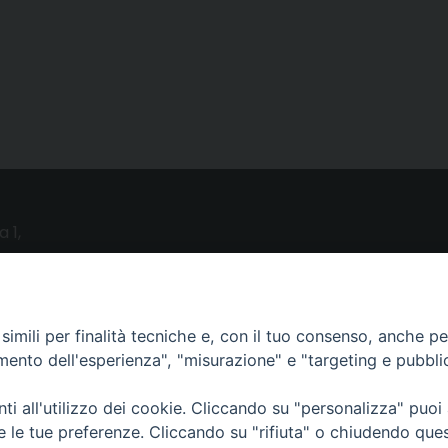
a 1,
o (LE)
UTILITY
imili per finalità tecniche e, con il tuo consenso, anche per 
amento dell'esperienza", "misurazione" e "targeting e pubbli
News
i all'utilizzo dei cookie. Cliccando su "personalizza" puoi
Altri articoli
re le tue preferenze. Cliccando su "rifiuta" o chiudendo que
Notizie nazionali