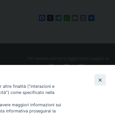
Facebook
X
Telegram
WhatsApp
Email
Print
Condividi
Per essere sempre aggiornato seguici su
altre finalità ("interazioni e
Privacy e cookie policy
cità") come specificato nella
 avere maggiori informazioni sui
sta informativa proseguirai la