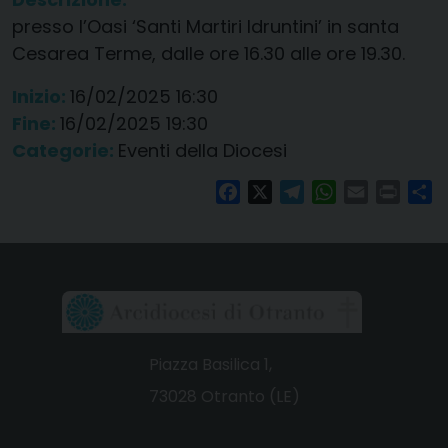
presso l’Oasi ‘Santi Martiri Idruntini’ in santa
Cesarea Terme, dalle ore 16.30 alle ore 19.30.
Inizio:
16/02/2025 16:30
Fine:
16/02/2025 19:30
Categorie:
Eventi della Diocesi
Facebook
X
Telegram
WhatsApp
Email
Print
Co
Piazza Basilica 1,
73028 Otranto (LE)