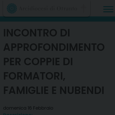
Skip
to
content
INCONTRO DI
APPROFONDIMENTO
PER COPPIE DI
FORMATORI,
FAMIGLIE E NUBENDI
domenica
16
Febbraio
Descrizione: