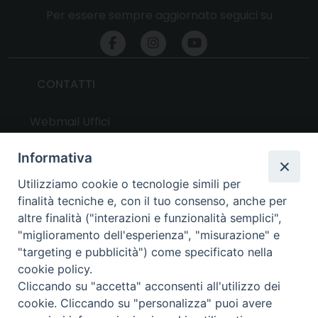
Per essere sempre aggiornato seguici su
CONTATTI
Webmail Uffici
Webmail Parrocchie
Informativa
Utilizziamo cookie o tecnologie simili per
UTILITY
finalità tecniche e, con il tuo consenso, anche per
altre finalità ("interazioni e funzionalità semplici",
News
"miglioramento dell'esperienza", "misurazione" e
Altri articoli
"targeting e pubblicità") come specificato nella
cookie policy.
Notizie nazionali
Cliccando su "accetta" acconsenti all'utilizzo dei
Download
cookie. Cliccando su "personalizza" puoi avere