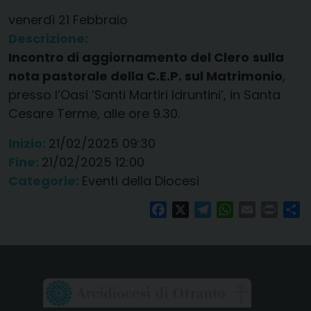
venerdì
21
Febbraio
Descrizione:
Incontro di aggiornamento del Clero
sulla
nota pastorale della C.E.P. sul Matrimonio
,
presso l’Oasi ‘Santi Martiri Idruntini’, in Santa
Cesare Terme, alle ore 9.30.
Inizio:
21/02/2025 09:30
Fine:
21/02/2025 12:00
Categorie:
Eventi della Diocesi
Facebook
X
Telegram
WhatsApp
Email
Print
Co