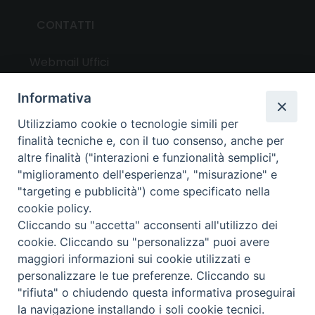
CONTATTI
Webmail Uffici
Webmail Parrocchie
Informativa
Utilizziamo cookie o tecnologie simili per
UTILITY
finalità tecniche e, con il tuo consenso, anche per
altre finalità ("interazioni e funzionalità semplici",
News
"miglioramento dell'esperienza", "misurazione" e
Altri articoli
"targeting e pubblicità") come specificato nella
cookie policy.
Notizie nazionali
Cliccando su "accetta" acconsenti all'utilizzo dei
Download
cookie. Cliccando su "personalizza" puoi avere
Amministrazione Trasparente
maggiori informazioni sui cookie utilizzati e
personalizzare le tue preferenze. Cliccando su
"rifiuta" o chiudendo questa informativa proseguirai
Privacy e cookie policy
la navigazione installando i soli cookie tecnici.