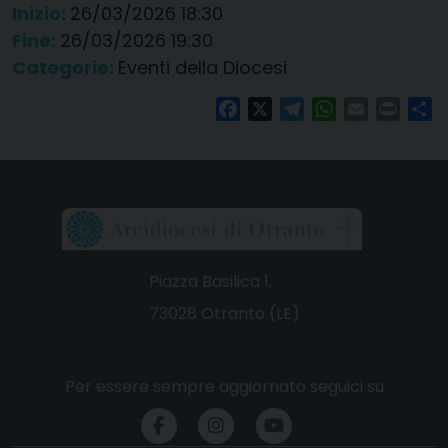
Inizio:
26/03/2026 18:30
Fine:
26/03/2026 19:30
Categorie:
Eventi della Diocesi
Facebook
X
Telegram
WhatsApp
Email
Print
Co
Piazza Basilica 1,
73028 Otranto (LE)
Per essere sempre aggiornato seguici su