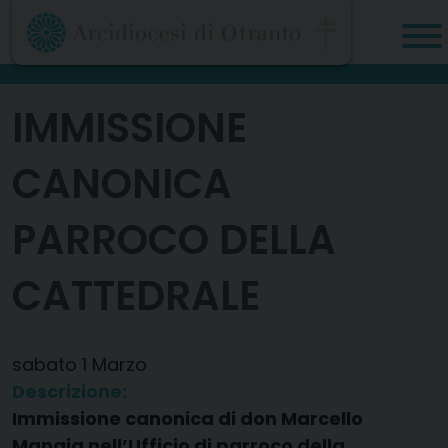
Skip
to
content
IMMISSIONE
CANONICA
PARROCO DELLA
CATTEDRALE
sabato
1
Marzo
Descrizione:
Immissione canonica di don Marcello
Mangia nell’Ufficio di parroco della