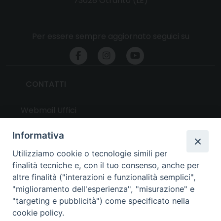
73028 Otranto (LE)
Per essere sempre aggiornato seguici su
CONTATTI
Webmail Uffici
Webmail Parrocchie
Informativa
Utilizziamo cookie o tecnologie simili per
UTILITY
finalità tecniche e, con il tuo consenso, anche per
altre finalità ("interazioni e funzionalità semplici",
News
"miglioramento dell'esperienza", "misurazione" e
Altri articoli
"targeting e pubblicità") come specificato nella
cookie policy.
Notizie nazionali