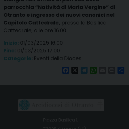
parrocchia “Natività di Maria Vergine” di
Otranto e ingresso dei nuovi canonici nel
Capitolo Cattedrale,
presso la Basilica
Cattedrale, alle ore 16.00.
Inizio:
01/03/2025 16:00
Fine:
01/03/2025 17:00
Categorie:
Eventi della Diocesi
Facebook
X
Telegram
WhatsApp
Email
Print
Co
Piazza Basilica 1,