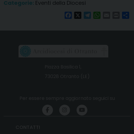
Categorie:
Eventi della Diocesi
Facebook
X
Telegram
WhatsApp
Email
Print
Co
Piazza Basilica 1,
73028 Otranto (LE)
Per essere sempre aggiornato seguici su
CONTATTI