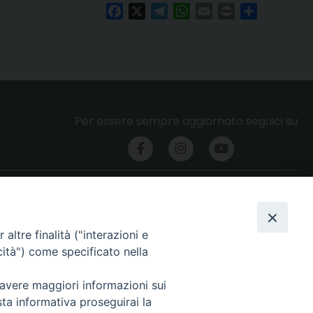
Facebook
X
Telegram
WhatsApp
Email
Print
Condividi
Per essere sempre aggiornato seguici su
Privacy e cookie policy
altre finalità ("interazioni e
cità") come specificato nella
 avere maggiori informazioni sui
sta informativa proseguirai la