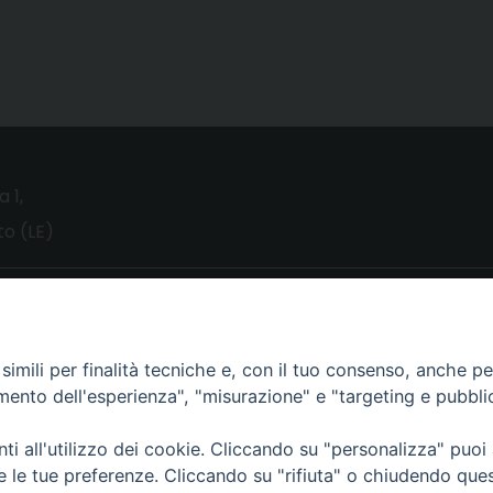
a 1,
o (LE)
UTILITY
News
imili per finalità tecniche e, con il tuo consenso, anche per 
Altri articoli
amento dell'esperienza", "misurazione" e "targeting e pubbli
Notizie nazionali
i all'utilizzo dei cookie. Cliccando su "personalizza" puoi
Download
re le tue preferenze. Cliccando su "rifiuta" o chiudendo que