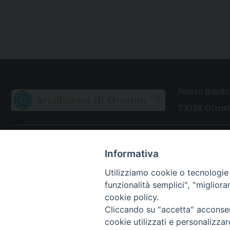
Piazza Basilic
73028 Otrant
CONTATTI
Informativa
Webmail Uffici
Utilizziamo cookie o tecnologie s
Webmail Parrocchie
funzionalità semplici", "miglior
cookie policy.
Cliccando su "accetta" acconsent
cookie utilizzati e personalizza