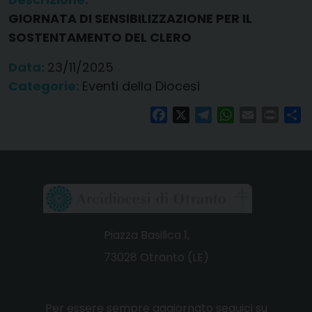
GIORNATA DI SENSIBILIZZAZIONE PER IL
SOSTENTAMENTO DEL CLERO
Data:
23/11/2025
Categorie:
Eventi della Diocesi
Facebook
X
Telegram
WhatsApp
Email
Print
Co
Piazza Basilica 1,
73028 Otranto (LE)
Per essere sempre aggiornato seguici su