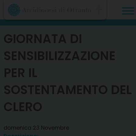
Skip
to
content
GIORNATA DI
SENSIBILIZZAZIONE
PER IL
SOSTENTAMENTO DEL
CLERO
domenica
23
Novembre
Descrizione: