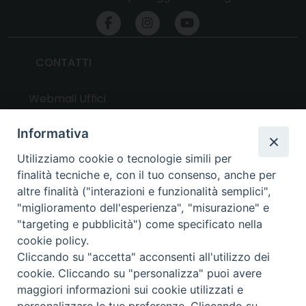
CONTATTI
Webmail Uffici
Webmail Parrocchie
Informativa
Utilizziamo cookie o tecnologie simili per
UTILITY
finalità tecniche e, con il tuo consenso, anche per
altre finalità ("interazioni e funzionalità semplici",
News
"miglioramento dell'esperienza", "misurazione" e
Altri articoli
"targeting e pubblicità") come specificato nella
cookie policy.
Notizie nazionali
Cliccando su "accetta" acconsenti all'utilizzo dei
Download
cookie. Cliccando su "personalizza" puoi avere
Amministrazione Trasparente
maggiori informazioni sui cookie utilizzati e