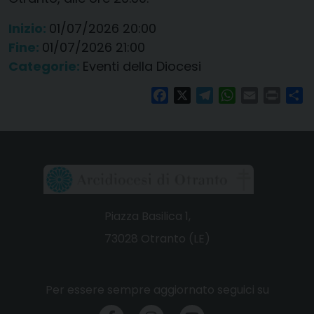
Inizio:
01/07/2026 20:00
Fine:
01/07/2026 21:00
Categorie:
Eventi della Diocesi
Facebook
X
Telegram
WhatsApp
Email
Print
Co
Piazza Basilica 1,
73028 Otranto (LE)
Per essere sempre aggiornato seguici su