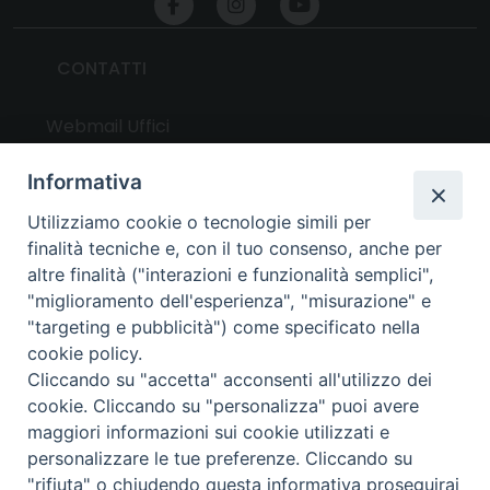
CONTATTI
Webmail Uffici
Webmail Parrocchie
Informativa
Utilizziamo cookie o tecnologie simili per
UTILITY
finalità tecniche e, con il tuo consenso, anche per
altre finalità ("interazioni e funzionalità semplici",
News
"miglioramento dell'esperienza", "misurazione" e
Altri articoli
"targeting e pubblicità") come specificato nella
cookie policy.
Notizie nazionali
Cliccando su "accetta" acconsenti all'utilizzo dei
Download
cookie. Cliccando su "personalizza" puoi avere
Amministrazione Trasparente
maggiori informazioni sui cookie utilizzati e
personalizzare le tue preferenze. Cliccando su
"rifiuta" o chiudendo questa informativa proseguirai