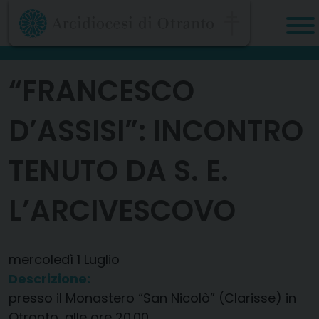
Skip
to
content
“FRANCESCO
D’ASSISI”: INCONTRO
TENUTO DA S. E.
L’ARCIVESCOVO
mercoledì
1
Luglio
Descrizione:
presso il Monastero “San Nicolò” (Clarisse) in
Otranto, alle ore 20.00.