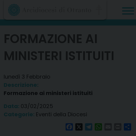
Skip
to
content
FORMAZIONE AI
MINISTERI ISTITUITI
lunedì
3
Febbraio
Descrizione:
Formazione ai ministeri istituiti
Data:
03/02/2025
Categorie:
Eventi della Diocesi
Facebook
X
Telegram
WhatsApp
Email
Print
Co