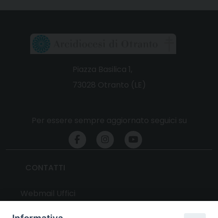
Piazza Basilica 1,
73028 Otranto (LE)
Per essere sempre aggiornato seguici su
CONTATTI
Webmail Uffici
Webmail Parrocchie