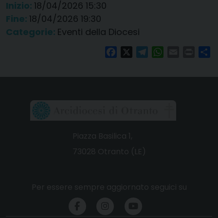
Inizio:
18/04/2026 15:30
Fine:
18/04/2026 19:30
Categorie:
Eventi della Diocesi
Facebook
X
Telegram
WhatsApp
Email
Print
Co
Piazza Basilica 1,
73028 Otranto (LE)
Per essere sempre aggiornato seguici su