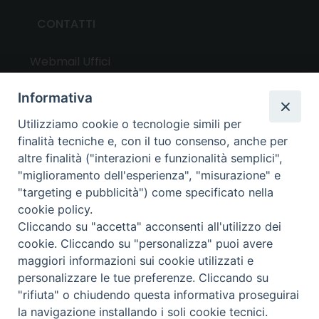
CONTATTI
Webmail Uffici
Webmail Parrocchie
Informativa
Utilizziamo cookie o tecnologie simili per
UTILITY
finalità tecniche e, con il tuo consenso, anche per
altre finalità ("interazioni e funzionalità semplici",
News
"miglioramento dell'esperienza", "misurazione" e
Altri articoli
"targeting e pubblicità") come specificato nella
cookie policy.
Notizie nazionali
Cliccando su "accetta" acconsenti all'utilizzo dei
Download
cookie. Cliccando su "personalizza" puoi avere
Amministrazione Trasparente
maggiori informazioni sui cookie utilizzati e
personalizzare le tue preferenze. Cliccando su
"rifiuta" o chiudendo questa informativa proseguirai
Privacy e cookie policy
la navigazione installando i soli cookie tecnici.