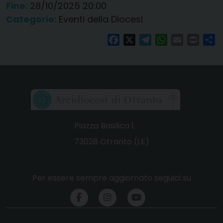
Fine:
28/10/2025 20:00
Categorie:
Eventi della Diocesi
Facebook
X
Telegram
WhatsApp
Email
Print
Co
Piazza Basilica 1,
73028 Otranto (LE)
Per essere sempre aggiornato seguici su