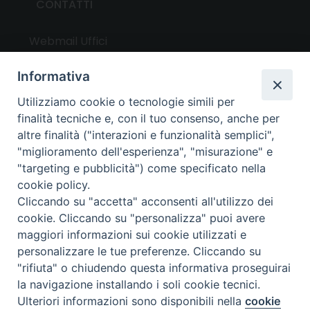
CONTATTI
Webmail Uffici
Webmail Parrocchie
Informativa
Utilizziamo cookie o tecnologie simili per
UTILITY
finalità tecniche e, con il tuo consenso, anche per
altre finalità ("interazioni e funzionalità semplici",
News
"miglioramento dell'esperienza", "misurazione" e
Altri articoli
"targeting e pubblicità") come specificato nella
cookie policy.
Notizie nazionali
Cliccando su "accetta" acconsenti all'utilizzo dei
Download
cookie. Cliccando su "personalizza" puoi avere
Amministrazione Trasparente
maggiori informazioni sui cookie utilizzati e
personalizzare le tue preferenze. Cliccando su
"rifiuta" o chiudendo questa informativa proseguirai
Privacy e cookie policy
la navigazione installando i soli cookie tecnici.
Ulteriori informazioni sono disponibili nella
cookie
Preferenze Cookie
Copyright ©
2024 - All Rights Reserved