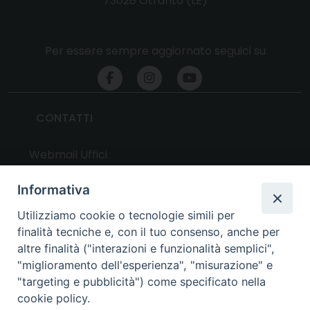
73028 Otranto (LE)
Per essere sempre aggiornato seguici su
CONTATTI
Webmail Uffici
Webmail Parrocchie
Informativa
Utilizziamo cookie o tecnologie simili per
UTILITY
finalità tecniche e, con il tuo consenso, anche per
altre finalità ("interazioni e funzionalità semplici",
News
"miglioramento dell'esperienza", "misurazione" e
Altri articoli
"targeting e pubblicità") come specificato nella
cookie policy.
Notizie nazionali