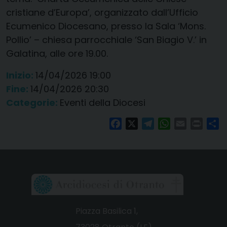
cristiane d’Europa’, organizzato dall’Ufficio
Ecumenico Diocesano, presso la Sala ‘Mons.
Pollio’ – chiesa parrocchiale ‘San Biagio V.’ in
Galatina, alle ore 19.00.
Inizio:
14/04/2026 19:00
Fine:
14/04/2026 20:30
Categorie:
Eventi della Diocesi
Facebook
X
Telegram
WhatsApp
Email
Print
Co
Piazza Basilica 1,