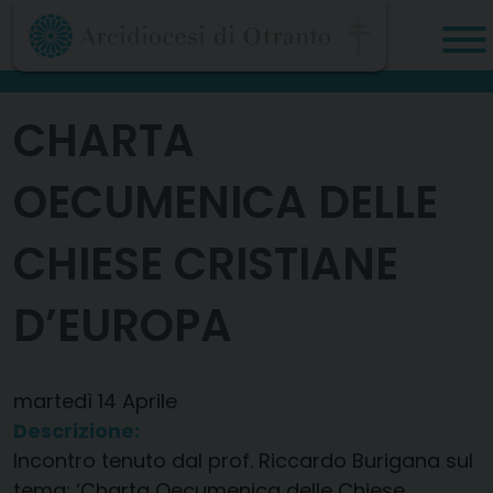
Skip
to
content
CHARTA
OECUMENICA DELLE
CHIESE CRISTIANE
D’EUROPA
martedì
14
Aprile
Descrizione:
Incontro tenuto dal prof. Riccardo Burigana sul
tema: ‘Charta Oecumenica delle Chiese