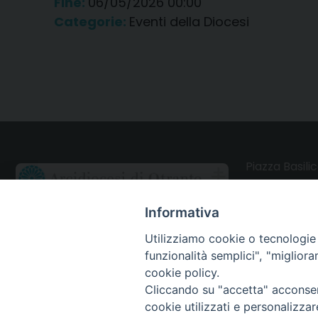
Fine:
06/05/2026 00:00
Categorie:
Eventi della Diocesi
Piazza Basilic
73028 Otrant
Informativa
CONTATTI
Utilizziamo cookie o tecnologie s
funzionalità semplici", "miglior
Webmail Uffici
cookie policy.
Cliccando su "accetta" acconsent
Webmail Parrocchie
cookie utilizzati e personalizza