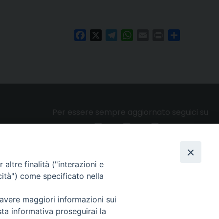
Facebook
X
Telegram
WhatsApp
Email
Print
Condividi
Per essere sempre aggiornato seguici su
altre finalità ("interazioni e
Privacy e cookie policy
cità") come specificato nella
 avere maggiori informazioni sui
sta informativa proseguirai la