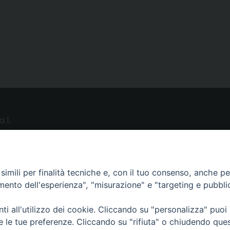
a 1,
o (LE)
UTILITY
imili per finalità tecniche e, con il tuo consenso, anche per 
amento dell'esperienza", "misurazione" e "targeting e pubbli
News
i all'utilizzo dei cookie. Cliccando su "personalizza" puoi
Altri articoli
re le tue preferenze. Cliccando su "rifiuta" o chiudendo que
Notizie nazionali