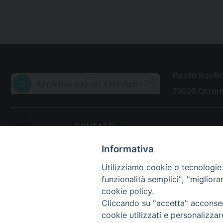
Piazza Basilic
73028 Otrant
CONTATTI
Webmail Uffici
Informativa
Webmail Parrocchie
Utilizziamo cookie o tecnologie s
funzionalità semplici", "miglior
cookie policy.
Cliccando su "accetta" acconsent
cookie utilizzati e personalizza