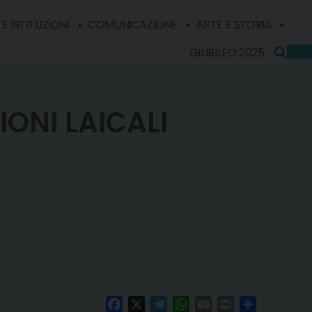
E ISTITUZIONI
COMUNICAZIONE
ARTE E STORIA
GIUBILEO 2025
ONI LAICALI
Facebook
X
Telegram
WhatsApp
Email
Print
Condividi