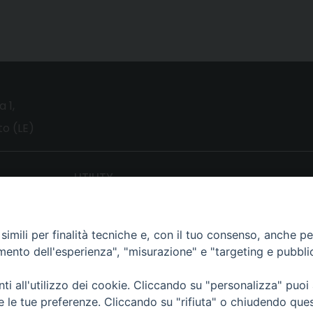
a 1,
o (LE)
UTILITY
News
Altri articoli
imili per finalità tecniche e, con il tuo consenso, anche per 
amento dell'esperienza", "misurazione" e "targeting e pubbli
Notizie nazionali
Download
i all'utilizzo dei cookie. Cliccando su "personalizza" puoi
Amministrazione Trasparente
re le tue preferenze. Cliccando su "rifiuta" o chiudendo que