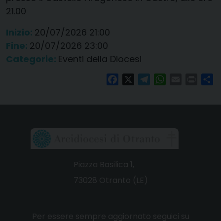
21.00
Inizio:
20/07/2026 21:00
Fine:
20/07/2026 23:00
Categorie:
Eventi della Diocesi
Facebook
X
Telegram
WhatsApp
Email
Print
Co
Piazza Basilica 1,
73028 Otranto (LE)
Per essere sempre aggiornato seguici su