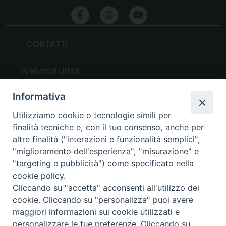
CONTATTI
Webmail Uffici
Webmail Parrocchie
Informativa
Utilizziamo cookie o tecnologie simili per
UTILITY
finalità tecniche e, con il tuo consenso, anche per
altre finalità ("interazioni e funzionalità semplici",
News
"miglioramento dell'esperienza", "misurazione" e
Altri articoli
"targeting e pubblicità") come specificato nella
cookie policy.
Notizie nazionali
Cliccando su "accetta" acconsenti all'utilizzo dei
Download
cookie. Cliccando su "personalizza" puoi avere
Amministrazione Trasparente
maggiori informazioni sui cookie utilizzati e
personalizzare le tue preferenze. Cliccando su