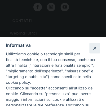
CONTATTI
Webmail Uffici
Webmail Parrocchie
Informativa
Utilizziamo cookie o tecnologie simili per
UTILITY
finalità tecniche e, con il tuo consenso, anche per
altre finalità ("interazioni e funzionalità semplici",
News
"miglioramento dell'esperienza", "misurazione" e
Altri articoli
"targeting e pubblicità") come specificato nella
cookie policy.
Notizie nazionali
Cliccando su "accetta" acconsenti all'utilizzo dei
Download
cookie. Cliccando su "personalizza" puoi avere
Amministrazione Trasparente
maggiori informazioni sui cookie utilizzati e
personalizzare le tue preferenze. Cliccando su