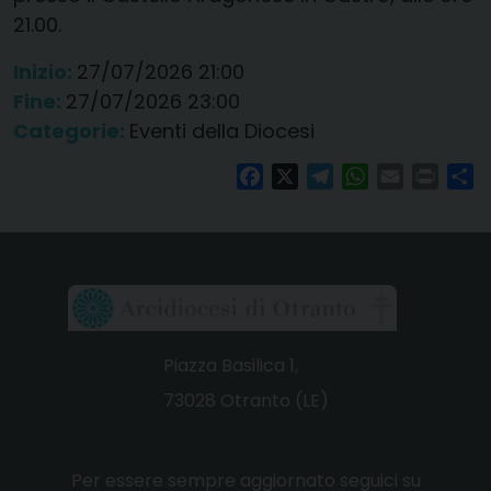
21.00.
Inizio:
27/07/2026 21:00
Fine:
27/07/2026 23:00
Categorie:
Eventi della Diocesi
Facebook
X
Telegram
WhatsApp
Email
Print
Co
Piazza Basilica 1,
73028 Otranto (LE)
Per essere sempre aggiornato seguici su