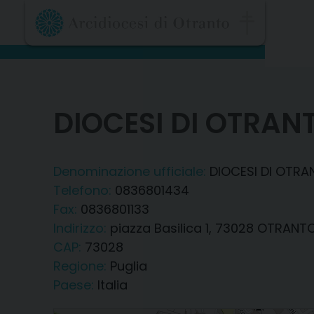
Skip
to
content
DIOCESI DI OTRAN
Denominazione ufficiale:
DIOCESI DI OTR
Telefono:
0836801434
Fax:
0836801133
Indirizzo:
piazza Basilica 1, 73028 OTRANTO
CAP:
73028
Regione:
Puglia
Paese:
Italia