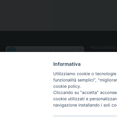
Piazza Basilic
73028 Otrant
Informativa
CONTATTI
Utilizziamo cookie o tecnologie s
funzionalità semplici", "miglior
Webmail Uffici
cookie policy.
Cliccando su "accetta" acconsent
Webmail Parrocchie
cookie utilizzati e personalizza
navigazione installando i soli co