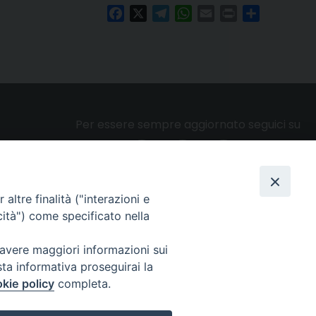
Facebook
X
Telegram
WhatsApp
Email
Print
Condividi
Per essere sempre aggiornato seguici su
altre finalità ("interazioni e
Privacy e cookie policy
cità") come specificato nella
 avere maggiori informazioni sui
sta informativa proseguirai la
kie policy
completa.