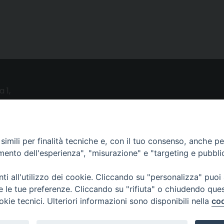
a 1,
o (LE)
UTILITY
imili per finalità tecniche e, con il tuo consenso, anche per 
amento dell'esperienza", "misurazione" e "targeting e pubbli
News
i all'utilizzo dei cookie. Cliccando su "personalizza" puoi
Altri articoli
re le tue preferenze. Cliccando su "rifiuta" o chiudendo que
Notizie nazionali
okie tecnici. Ulteriori informazioni sono disponibili nella
coo
Download