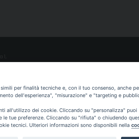
a 1,
o (LE)
UTILITY
imili per finalità tecniche e, con il tuo consenso, anche per 
amento dell'esperienza", "misurazione" e "targeting e pubbli
News
i all'utilizzo dei cookie. Cliccando su "personalizza" puoi
Altri articoli
re le tue preferenze. Cliccando su "rifiuta" o chiudendo que
Notizie nazionali
okie tecnici. Ulteriori informazioni sono disponibili nella
coo
Download