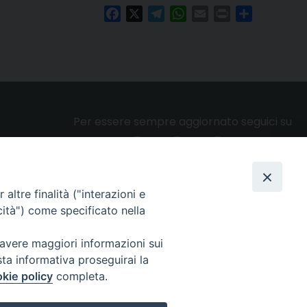
Facebook
X
Telegram
WhatsApp
Email
Print
Condividi
Per essere sempre aggiornato seguici su
altre finalità ("interazioni e
Privacy e cookie policy
cità") come specificato nella
 avere maggiori informazioni sui
sta informativa proseguirai la
kie policy
completa.