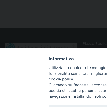
Piazza Basilic
73028 Otrant
Informativa
CONTATTI
Utilizziamo cookie o tecnologie s
funzionalità semplici", "miglior
Webmail Uffici
cookie policy.
Cliccando su "accetta" acconsent
Webmail Parrocchie
cookie utilizzati e personalizza
navigazione installando i soli co