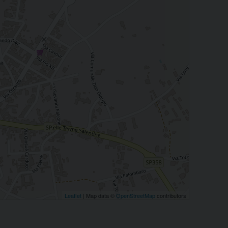
Leaflet
| Map data ©
OpenStreetMap
contributors