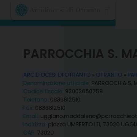
Skip
to
content
PARROCCHIA S. M
ARCIDIOCESI DI OTRANTO
»
OTRANTO
»
PA
Denominazione ufficiale:
PARROCCHIA S. 
Codice fiscale:
92002650759
Telefono:
0836812510
Fax:
0836812510
Email:
uggiano.maddalena@parrocchieotr
Indirizzo:
piazza UMBERTO I 11, 73020 UGGI
CAP:
73020