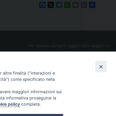
Facebook
X
Telegram
WhatsApp
Email
Print
Condividi
Per essere sempre aggiornato seguici su
altre finalità ("interazioni e
Privacy e cookie policy
cità") come specificato nella
 avere maggiori informazioni sui
sta informativa proseguirai la
kie policy
completa.