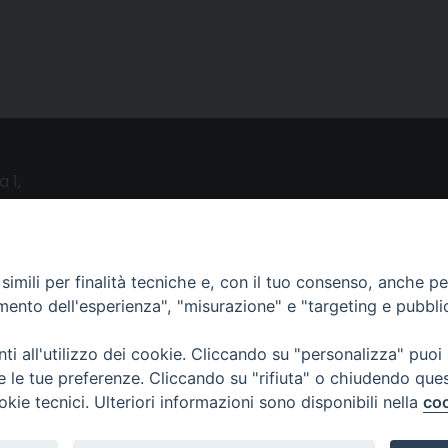
a 1,
o (LE)
UTILITY
imili per finalità tecniche e, con il tuo consenso, anche per 
amento dell'esperienza", "misurazione" e "targeting e pubbli
News
i all'utilizzo dei cookie. Cliccando su "personalizza" puoi
Altri articoli
re le tue preferenze. Cliccando su "rifiuta" o chiudendo que
Notizie nazionali
okie tecnici. Ulteriori informazioni sono disponibili nella
coo
Download