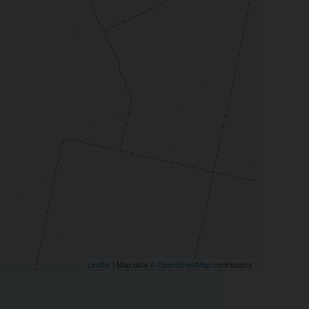
Leaflet
| Map data ©
OpenStreetMap
contributors