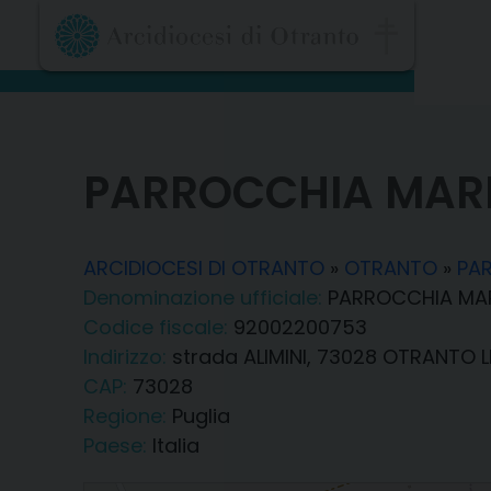
Skip
to
content
PARROCCHIA MARI
ARCIDIOCESI DI OTRANTO
»
OTRANTO
»
PAR
Denominazione ufficiale:
PARROCCHIA MAR
Codice fiscale:
92002200753
Indirizzo:
strada ALIMINI, 73028 OTRANTO L
CAP:
73028
Regione:
Puglia
Paese:
Italia