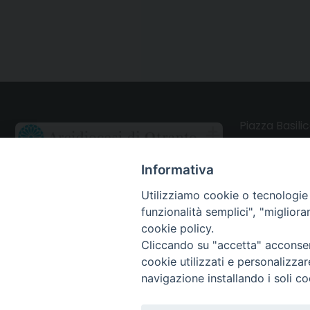
Piazza Basilic
73028 Otrant
Informativa
CONTATTI
Utilizziamo cookie o tecnologie s
funzionalità semplici", "miglior
Webmail Uffici
cookie policy.
Cliccando su "accetta" acconsent
Webmail Parrocchie
cookie utilizzati e personalizza
navigazione installando i soli co