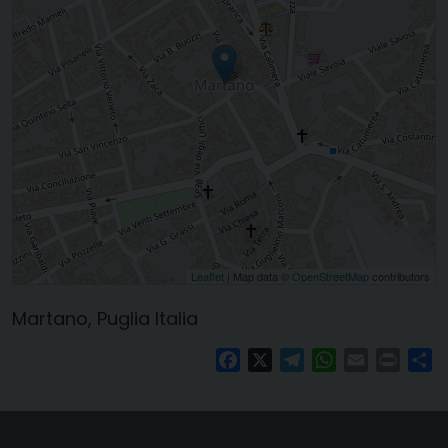
Leaflet
| Map data ©
OpenStreetMap
contributors
Martano, Puglia Italia
Facebook
X
Telegram
WhatsApp
Email
Print
Co