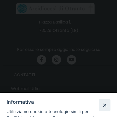
Piazza Basilica 1,
73028 Otranto (LE)
Per essere sempre aggiornato seguici su
CONTATTI
Webmail Uffici
Webmail Parrocchie
Informativa
Utilizziamo cookie o tecnologie simili per
UTILITY